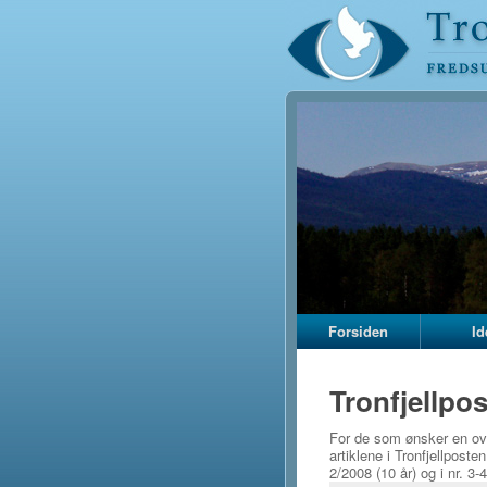
Forsiden
Id
Tronfjellpo
For de som ønsker en over
artiklene i Tronfjellposte
2/2008 (10 år) og i nr. 3-