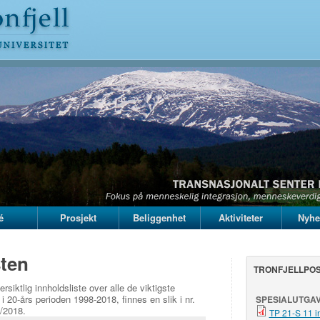
é
Prosjekt
Beliggenhet
Aktiviteter
Nyhe
sten
TRONFJELLPOS
siktlig innholdsliste over alle de viktigste
n i 20-års perioden 1998-2018, finnes en slik i nr.
SPESIALUTGAV
4/2018.
TP 21-S 11 in